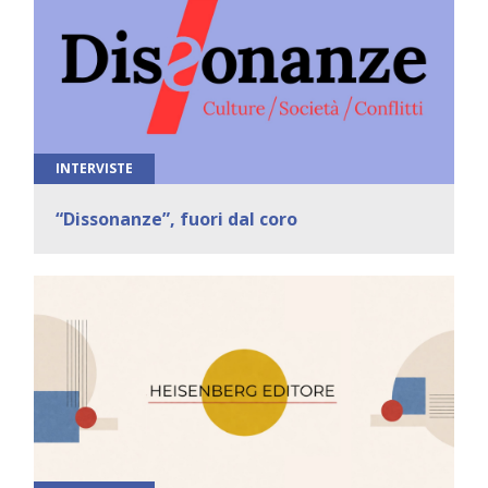
INTERVISTE
“Dissonanze”, fuori dal coro