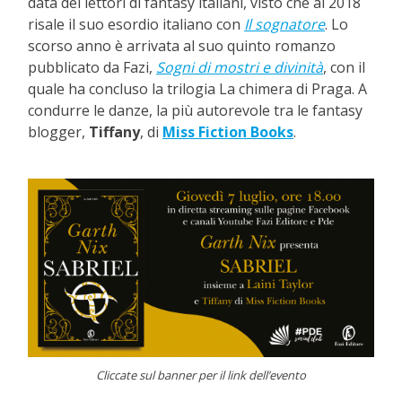
data dei lettori di fantasy italiani, visto che al 2018
risale il suo esordio italiano con
Il sognatore
. Lo
scorso anno è arrivata al suo quinto romanzo
pubblicato da Fazi,
Sogni di mostri e divinità
, con il
quale ha concluso la trilogia La chimera di Praga. A
condurre le danze, la più autorevole tra le fantasy
blogger,
Tiffany
, di
Miss Fiction Books
.
Cliccate sul banner per il link dell’evento