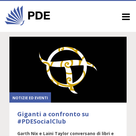
NOTIZIE ED EVENTI
Giganti a confronto su
#PDESocialClub
Garth Nix e Laini Taylor conversano di libri e