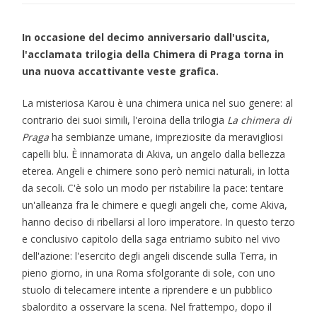
In occasione del decimo anniversario dall'uscita,
l'acclamata trilogia della Chimera di Praga torna in
una nuova accattivante veste grafica.
La misteriosa Karou è una chimera unica nel suo genere: al
contrario dei suoi simili, l'eroina della trilogia
La chimera di
Praga
ha sembianze umane, impreziosite da meravigliosi
capelli blu. È innamorata di Akiva, un angelo dalla bellezza
eterea. Angeli e chimere sono però nemici naturali, in lotta
da secoli. C'è solo un modo per ristabilire la pace: tentare
un'alleanza fra le chimere e quegli angeli che, come Akiva,
hanno deciso di ribellarsi al loro imperatore. In questo terzo
e conclusivo capitolo della saga entriamo subito nel vivo
dell'azione: l'esercito degli angeli discende sulla Terra, in
pieno giorno, in una Roma sfolgorante di sole, con uno
stuolo di telecamere intente a riprendere e un pubblico
sbalordito a osservare la scena. Nel frattempo, dopo il