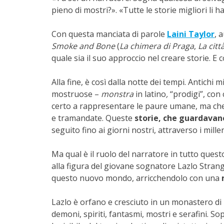
pieno di mostri?». «Tutte le storie migliori li 
Con questa manciata di parole
Laini Taylor
, 
Smoke and Bone
(
La chimera di Praga
,
La citt
quale sia il suo approccio nel creare storie. E 
Alla fine, è così dalla notte dei tempi. Antichi m
mostruose –
monstra
in latino
,
“prodigi”, con 
certo a rappresentare le paure umane, ma che
e tramandate. Queste
storie, che guardavano
seguito fino ai giorni nostri, attraverso i mille
Ma qual è il ruolo del narratore in tutto quest
alla figura del giovane sognatore Lazlo Strange
questo nuovo mondo, arricchendolo con una
Lazlo è orfano e cresciuto in un monastero di 
demoni, spiriti, fantasmi, mostri e serafini. Sop