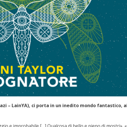
azi – LainYA), ci porta in un inedito mondo fantastico, a
ggio e improbabile […]
Qualcosa di bello e pieno di mostri».
«