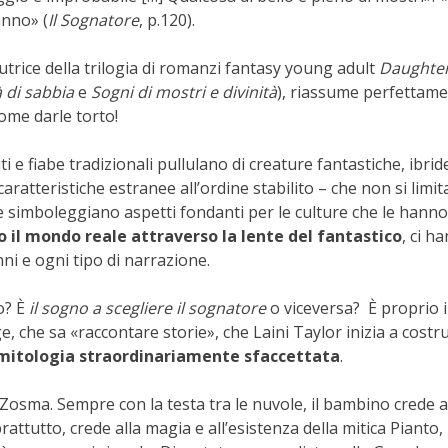
hanno»
(
Il Sognatore
, p.120)
.
autrice della trilogia di romanzi fantasy young adult
Daughter
à di sabbia
e
Sogni di mostri e divinità
), riassume perfettam
come darle torto!
iti e fiabe tradizionali pullulano di creature fantastiche, ibrid
caratteristiche estranee all’ordine stabilito –
che non si limi
 simboleggiano aspetti fondanti per le culture che le hanno
 il mondo reale attraverso la lente del fantastico
, ci h
nni e ogni tipo di narrazione.
o? È
il sogno a scegliere il sognatore
o viceversa?
È proprio 
, che sa «raccontare storie», che Laini Taylor inizia a costr
mitologia straordinariamente sfaccettata
.
Zosma. Sempre con la testa tra le nuvole, il bambino crede a
rattutto, crede alla magia e all’esistenza della mitica Pianto, 