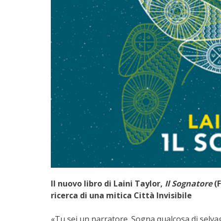
Il nuovo libro di Laini Taylor,
Il Sognatore
(F
ricerca di una mitica Città Invisibile
«Tu sei un narratore. Sogna qualcosa di selva