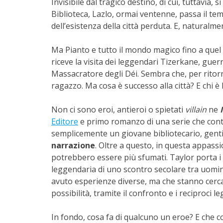
Invisibile dal tragico destino, di cui, tuttavia
Biblioteca, Lazlo, ormai ventenne, passa il tem
dell’esistenza della città perduta. E, naturalme
Ma Pianto e tutto il mondo magico fino a que
riceve la visita dei leggendari Tizerkane, guerr
Massacratore degli Déi. Sembra che, per ritorn
ragazzo. Ma cosa è successo alla città? E chi è 
Non ci sono eroi, antieroi o spietati
villain
ne
I
Editore
e primo romanzo di una serie che cont
semplicemente un giovane bibliotecario, gentil
narrazione
. Oltre a questo, in questa appassi
potrebbero essere più sfumati. Taylor porta i co
leggendaria di uno scontro secolare tra uomini
avuto esperienze diverse, ma che stanno cerca
possibilità, tramite il confronto e i reciproci l
In fondo, cosa fa di qualcuno un eroe? E che c