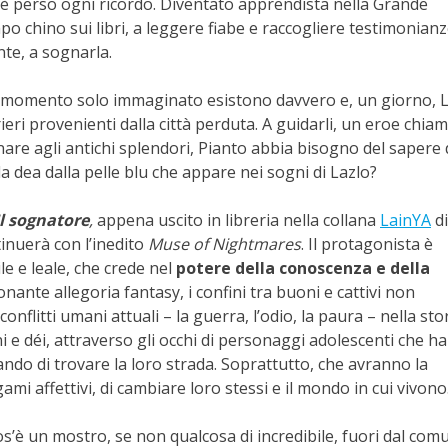
, si è perso ogni ricordo. Diventato apprendista nella Grande
po chino sui libri, a leggere fiabe e raccogliere testimonian
nte, a sognarla.
l momento solo immaginato esistono davvero e, un giorno, 
ieri provenienti dalla città perduta. A guidarli, un eroe chia
are agli antichi splendori, Pianto abbia bisogno del sapere 
la dea dalla pelle blu che appare nei sogni di Lazlo?
l sognatore
,
appena uscito in libreria nella collana
LainYA
d
inuerà con l’inedito
Muse of Nightmares
. Il protagonista è
e e leale, che crede nel
potere della conoscenza e della
onante allegoria fantasy, i confini tra buoni e cattivi non
nflitti umani attuali – la guerra, l’odio, la paura – nella sto
 e déi, attraverso gli occhi di personaggi adolescenti che h
ndo di trovare la loro strada. Soprattutto, che avranno la
egami affettivi, di cambiare loro stessi e il mondo in cui vivono
os’è un mostro, se non qualcosa di incredibile, fuori dal com