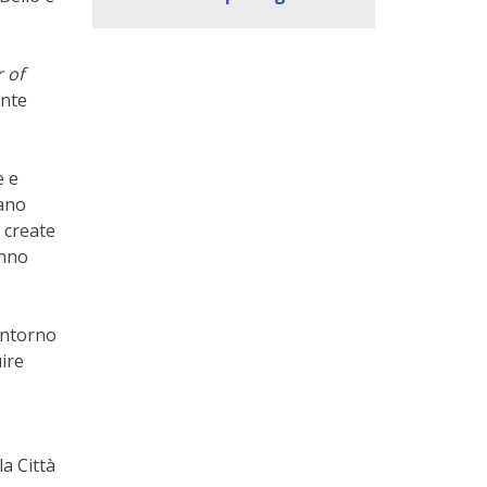
 of
ente
e e
tano
 create
anno
intorno
uire
la Città