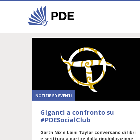
NOTIZIE ED EVENTI
Giganti a confronto su
#PDESocialClub
Garth Nix e Laini Taylor conversano di libri
e scrittura a partire dalla ripubblicazione