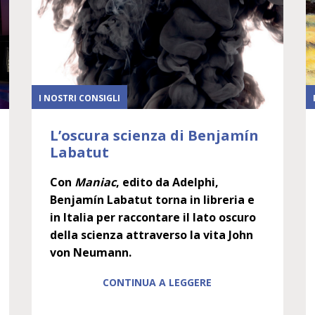
I NOSTRI CONSIGLI
L’oscura scienza di Benjamín
Labatut
Con
Maniac
, edito da Adelphi,
Benjamín Labatut torna in libreria e
in Italia per raccontare il lato oscuro
della scienza attraverso la vita John
von Neumann.
CONTINUA A LEGGERE