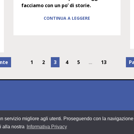
facciamo con un po’ di storie.
CONTINUA A LEGGERE
ente
1
2
3
4
5
…
13
Pa
ire un servizio migliore agli utenti. Proseguendo con la navigazio
i alla nostra
Informativa Privacy