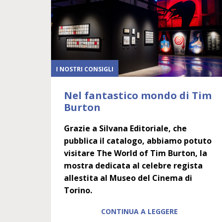
I NOSTRI CONSIGLI
Nel fantastico mondo di Tim
Burton
Grazie a Silvana Editoriale, che
pubblica il catalogo, abbiamo potuto
visitare
The World of Tim Burton
, la
mostra dedicata al celebre regista
allestita al Museo del Cinema di
Torino.
CONTINUA A LEGGERE