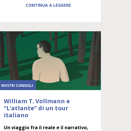
CONTINUA A LEGGERE
I NOSTRI CONSIGLI
William T. Vollmann e
“L’atlante” di un tour
italiano
Un viaggio fra il reale e il narrativo,