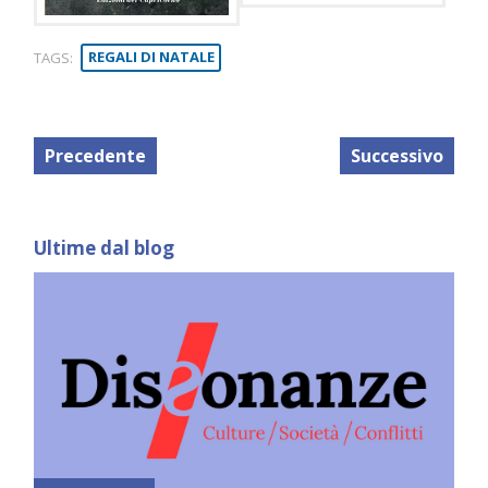
TAGS:
REGALI DI NATALE
Precedente
Successivo
Ultime dal blog