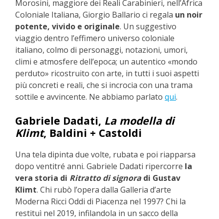
Morosini, maggiore dei Reali Carabinieri, nell’Africa
Coloniale Italiana, Giorgio Ballario ci regala
un noir
potente, vivido e originale
. Un suggestivo
viaggio dentro l’effimero universo coloniale
italiano, colmo di personaggi, notazioni, umori,
climi e atmosfere dell’epoca; un autentico «mondo
perduto» ricostruito con arte, in tutti i suoi aspetti
più concreti e reali, che si incrocia con una trama
sottile e avvincente. Ne abbiamo parlato
qui
.
Gabriele Dadati,
La modella di
Klimt
, Baldini + Castoldi
Una tela dipinta due volte, rubata e poi riapparsa
dopo ventitré anni. Gabriele Dadati ripercorre
la
vera storia di
Ritratto di signora
di Gustav
Klimt
. Chi rubò l’opera dalla Galleria d’arte
Moderna Ricci Oddi di Piacenza nel 1997? Chi la
restituì nel 2019, infilandola in un sacco della