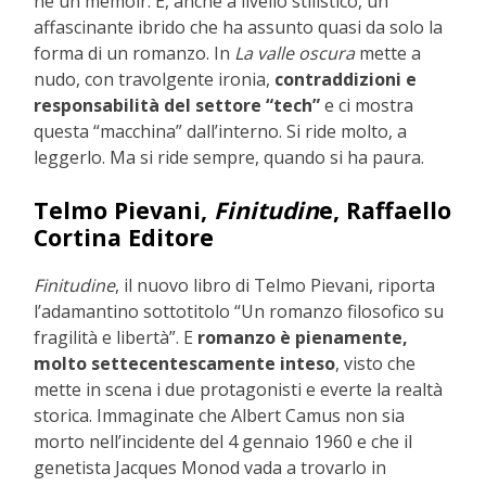
né un memoir. È, anche a livello stilistico, un
affascinante ibrido che ha assunto quasi da solo la
forma di un romanzo. In
La valle oscura
mette a
nudo, con travolgente ironia,
contraddizioni e
responsabilità del settore “tech”
e ci mostra
questa “macchina” dall’interno. Si ride molto, a
leggerlo. Ma si ride sempre, quando si ha paura.
Telmo Pievani,
Finitudin
e, Raffaello
Cortina Editore
Finitudine
, il nuovo libro di Telmo Pievani, riporta
l’adamantino sottotitolo “Un romanzo filosofico su
fragilità e libertà”. E
romanzo è pienamente,
molto settecentescamente inteso
, visto che
mette in scena i due protagonisti e everte la realtà
storica. Immaginate che Albert Camus non sia
morto nell’incidente del 4 gennaio 1960 e che il
genetista Jacques Monod vada a trovarlo in