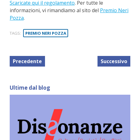
Scaricate qui il regolamento
. Per tutte le
informazioni, vi rimandiamo al sito del
Premio Neri
Pozza
.
TAGS:
PREMIO NERI POZZA
Precedente
Successivo
Ultime dal blog