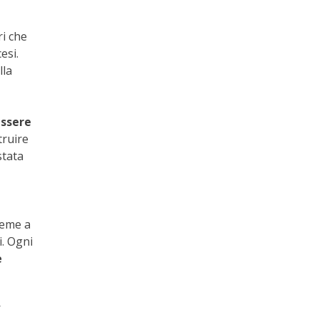
i che
esi.
lla
essere
truire
stata
ieme a
i. Ogni
è