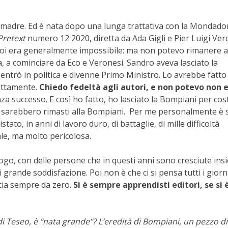
madre. Ed è nata dopo una lunga trattativa con la Mondador
Pretext
numero 12 2020, diretta da Ada Gigli e Pier Luigi Verc
 poi era generalmente impossibile: ma non potevo rimanere a
a, a cominciare da Eco e Veronesi. Sandro aveva lasciato la
entrò in politica e divenne Primo Ministro. Lo avrebbe fatto
nettamente.
Chiedo fedeltà agli autori, e non potevo non 
a successo. E così ho fatto, ho lasciato la Bompiani per cos
n sarebbero rimasti alla Bompiani. Per me personalmente è 
ato, in anni di lavoro duro, di battaglie, di mille difficoltà
ale, ma molto pericolosa.
logo, con delle persone che in questi anni sono cresciute ins
grande soddisfazione. Poi non è che ci si pensa tutti i giorn
ncia sempre da zero.
Si è sempre apprendisti editori, se si 
 Teseo, è “nata grande”? L’eredità di Bompiani, un pezzo di