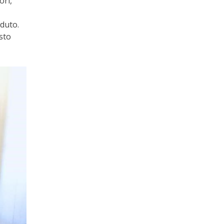
ori,
,
eduto.
sto