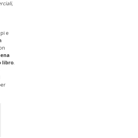
ciali,
pi e
n
con
pena
 libro
.
ò
ì
per