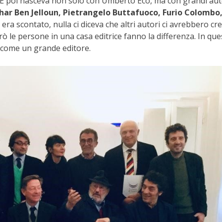
. E poi nasceva non solo con Umberto Eco, ma con grandi aut
har Ben Jelloun, Pietrangelo Buttafuoco, Furio Colombo
a era scontato, nulla ci diceva che altri autori ci avrebbero cr
rò le persone in una casa editrice fanno la differenza. In que
 come un grande editore.