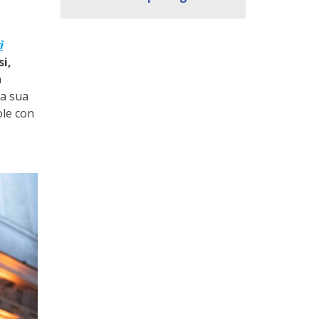
ì
i,
a
la sua
ole con