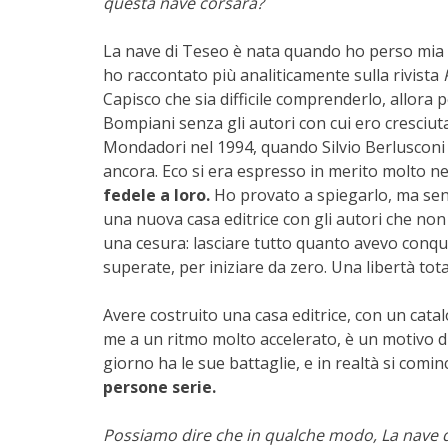
questa nave corsara?
La nave di Teseo è nata quando ho perso mia 
ho raccontato più analiticamente sulla rivista
Capisco che sia difficile comprenderlo, allora
Bompiani senza gli autori con cui ero cresciut
Mondadori nel 1994, quando Silvio Berlusconi 
ancora. Eco si era espresso in merito molto 
fedele a loro.
Ho provato a spiegarlo, ma senz
una nuova casa editrice con gli autori che no
una cesura: lasciare tutto quanto avevo conquist
superate, per iniziare da zero. Una libertà tot
Avere costruito una casa editrice, con un cata
me a un ritmo molto accelerato, è un motivo di 
giorno ha le sue battaglie, e in realtà si comi
persone serie.
Possiamo dire che in qualche modo, La nave di