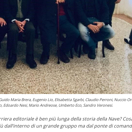
Guido Maria Brera, Eugenio Lio, Elisabetta Sgarbi, Claudio Perroni, Nuccio Or
o, Edoardo Nesi, Mario Andreose, Umberto Eco, Sandro Veronesi.
arriera editoriale è ben più lunga della storia della Nave? Cos
più dall’interno di un grande gruppo ma dal ponte di comand