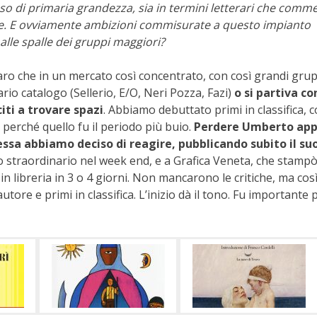
sso di primaria grandezza, sia in termini letterari che commer
le. E ovviamente ambizioni commisurate a questo impianto
 alle spalle dei gruppi maggiori?
ro che in un mercato così concentrato, con così grandi grup
rio catalogo (Sellerio, E/O, Neri Pozza, Fazi)
o si partiva co
ti a trovare spazi
. Abbiamo debuttato primi in classifica, 
perché quello fu il periodo più buio.
Perdere Umberto ap
essa abbiamo deciso di reagire, pubblicando subito il suo
o straordinario nel week end, e a Grafica Veneta, che stamp
n libreria in 3 o 4 giorni. Non mancarono le critiche, ma cos
re e primi in classifica. L’inizio dà il tono. Fu importante 