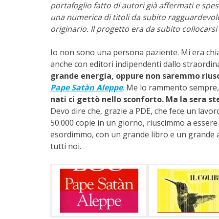
portafoglio fatto di autori già affermati e spe
una numerica di titoli da subito ragguardevo
originario. Il progetto era da subito collocarsi
Io non sono una persona paziente. Mi era chia
anche con editori indipendenti dallo straordina
grande energia, oppure non saremmo riusci
Pape Satàn Aleppe
. Me lo rammento sempre, 
nati ci gettò nello sconforto. Ma la sera st
Devo dire che, grazie a PDE, che fece un lavor
50.000 copie in un giorno, riuscimmo a essere i
esordimmo, con un grande libro e un grande auto
tutti noi.