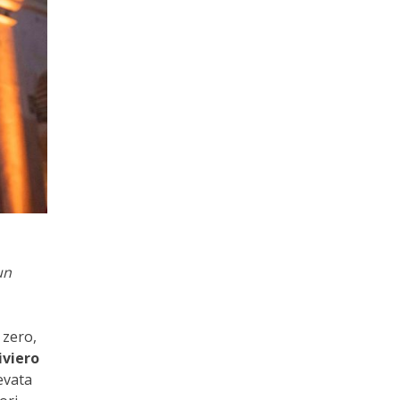
un
 zero,
iviero
evata