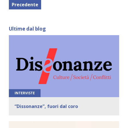
Precedente
Ultime dal blog
INTERVISTE
“Dissonanze”, fuori dal coro