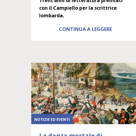
Trent’anni di letteratura premiati
con il Campiello per la scrittrice
lombarda.
CONTINUA A LEGGERE
NOTIZIE ED EVENTI
La danza mortale di