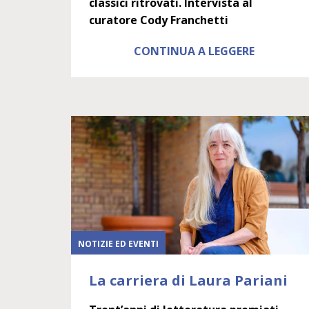
classici ritrovati. Intervista al
curatore Cody Franchetti
CONTINUA A LEGGERE
NOTIZIE ED EVENTI
La carriera di Laura Pariani