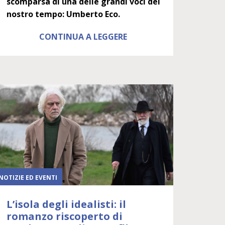
scomparsa di una delle grandi voci del
nostro tempo: Umberto Eco.
CONTINUA A LEGGERE
NOTIZIE ED EVENTI
L’isola degli idealisti: il
romanzo riscoperto di