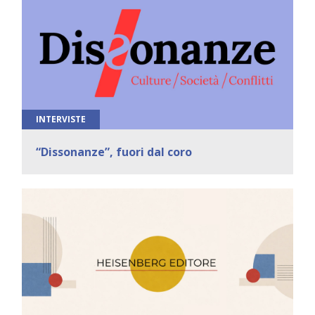
INTERVISTE
“Dissonanze”, fuori dal coro