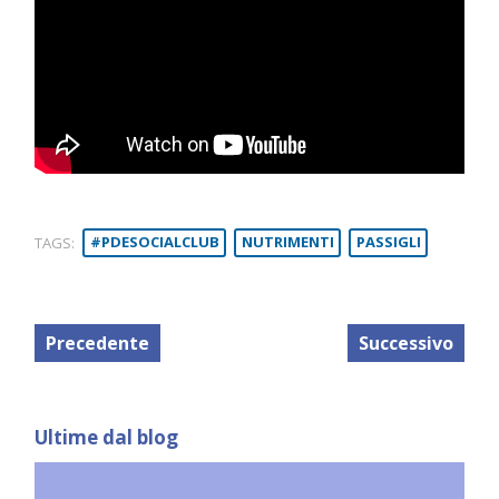
TAGS:
#PDESOCIALCLUB
NUTRIMENTI
PASSIGLI
Precedente
Successivo
Ultime dal blog