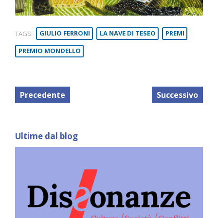
TAGS:
GIULIO FERRONI
LA NAVE DI TESEO
PREMI
PREMIO MONDELLO
Precedente
Successivo
Ultime dal blog