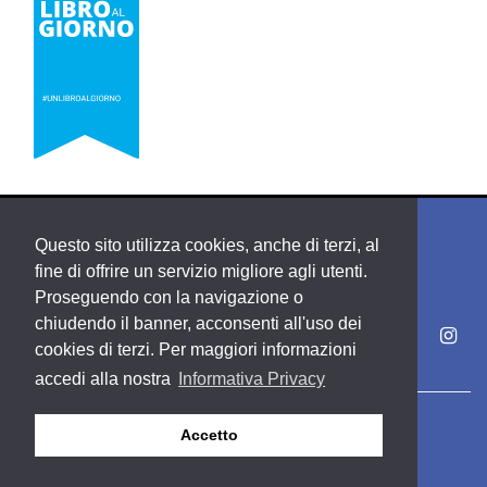
Questo sito utilizza cookies, anche di terzi, al
fine di offrire un servizio migliore agli utenti.
Proseguendo con la navigazione o
chiudendo il banner, acconsenti all'uso dei
cookies di terzi. Per maggiori informazioni
accedi alla nostra
Informativa Privacy
Copyright PDE srl società del Gruppo Feltrinelli S. p. A.
Accetto
Area riservata
Privacy & Policy