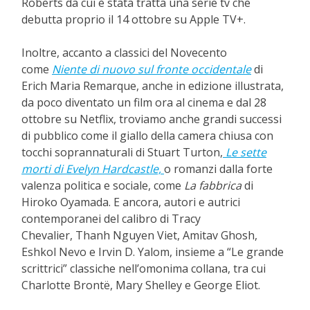
Roberts da cui è stata tratta una serie tv che
debutta proprio il 14 ottobre su Apple TV+.
Inoltre, accanto a classici del Novecento
come
Niente di nuovo sul fronte occidentale
di
Erich Maria Remarque, anche in edizione illustrata,
da poco diventato un film ora al cinema e dal 28
ottobre su Netflix, troviamo anche grandi successi
di pubblico come il giallo della camera chiusa con
tocchi soprannaturali di Stuart Turton,
Le sette
morti di Evelyn Hardcastle,
o romanzi dalla forte
valenza politica e sociale, come
La fabbrica
di
Hiroko Oyamada. E ancora, autori e autrici
contemporanei del calibro di Tracy
Chevalier, Thanh Nguyen Viet, Amitav Ghosh,
Eshkol Nevo e Irvin D. Yalom, insieme a “Le grande
scrittrici” classiche nell’omonima collana, tra cui
Charlotte Brontë, Mary Shelley e George Eliot.