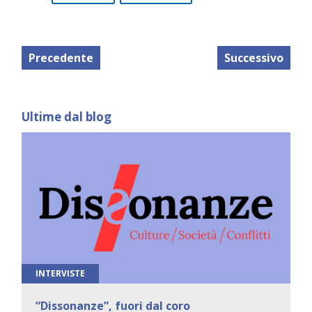
Precedente
Successivo
Ultime dal blog
INTERVISTE
“Dissonanze”, fuori dal coro