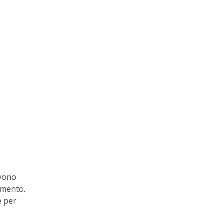
evono
amento.
e per