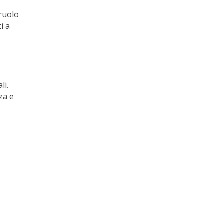
 ruolo
i a
li,
za e