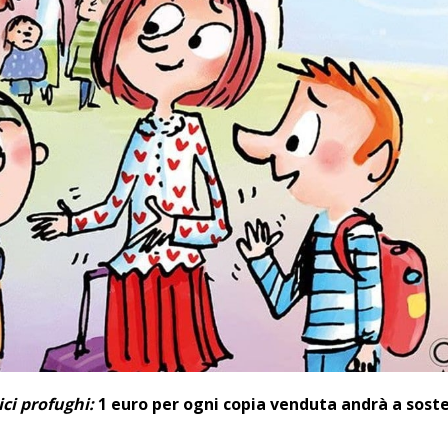
ci profughi:
1 euro per ogni copia venduta andrà a sost