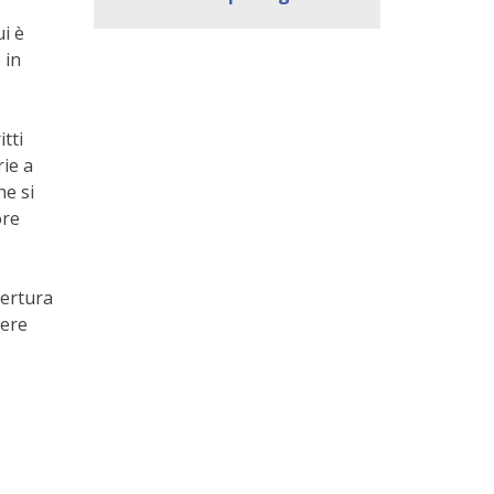
i è
 in
itti
rie a
he si
ore
pertura
iere
è