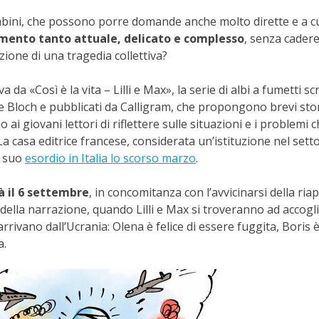
ambini, che possono porre domande anche molto dirette e a cu
ento tanto attuale, delicato e complesso
, senza cadere
zione di una tragedia collettiva?
a da «Così è la vita – Lilli e Max», la serie di albi a fumetti scr
e Bloch e pubblicati da Calligram, che propongono brevi sto
i giovani lettori di riflettere sulle situazioni e i problemi c
La casa editrice francese, considerata un’istituzione nel sett
il suo
esordio in Italia lo scorso marzo
.
à il 6 settembre
, in concomitanza con l’avvicinarsi della ria
o della narrazione, quando Lilli e Max si troveranno ad accogl
rivano dall’Ucrania: Olena è felice di essere fuggita, Boris 
a.