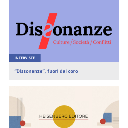
INTERVISTE
“Dissonanze”, fuori dal coro