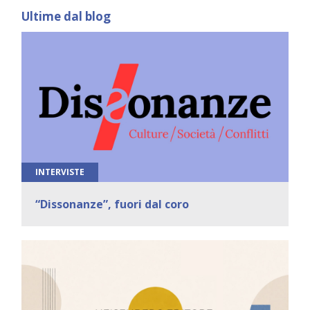
Ultime dal blog
INTERVISTE
“Dissonanze”, fuori dal coro