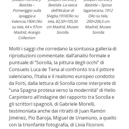
Bastida –
Bastida- La vasca
Bastida – Sposa
Pomeriggio sulla
dell’Alcázar di
lagarterana, 1912
spiaggia a
Siviglia,1910Olio su
Olio su tela,
Valencia,1904 Olio
tela, 82,50×105,50
200×206,5 cm
su tela, 64 x 97cm
cm Madrid, Museo
Madrid, Museo
Madrid, Arango
Sorolla
Sorolla
Collection
Molti i saggi che corredano la sontuosa galleria di
riproduzioni commentate: dall’analisi formale e
puntuale di “Sorolla, la pittura degli occhi” di
Consuelo Luca de Tena al confronto tra il pittore
valenciano, l’Italia e il realismo europeo condotto
da Forti, dalla lettura di Sorolla come interprete di
“una Spagna protesa verso la modernità” di Helio
Carpintero all’indagine del rapporto tra Sorolla e
gli scrittori spagnoli, di Gabriele Morelli,
testimoniata anche dai ritratti di Juan Ramón
Jiménez, Pio Baroja, Miguel de Unamuno, a quello
con la trionfante fotografia, di Livia Ficoroni.