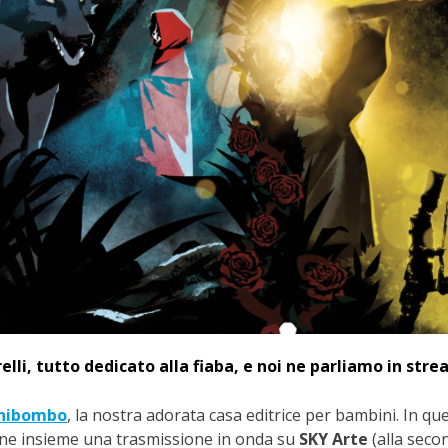
relli, tutto dedicato alla fiaba, e noi ne parliamo in str
nibombo
, la nostra adorata casa editrice per bambini. In qu
ne insieme una trasmissione in onda su
SKY Arte
(alla seco