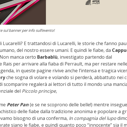
te sul banner per info sull’evento!
 Lucarelli? E trattandosi di Lucarelli, le storie che fanno pau
umano, del nostro essere umani. E quindi le fiabe, da
Cappu
m. Non manca certo
Barbablù
, investigato partendo dal
Rais per arrivare alla fiaba di Perrault, ma per restare nell
enda, in queste pagine rivive anche l’intensa e tragica vice
éry
che sogna di volare e volando si perderà, abbattuto nei ci
i scomparire regalerà ai lettori di tutto il mondo una mancia
enziale del
Piccolo principe
,
come
Peter Pan
(e se ne scoprono delle belle!) mentre insegue 
achistico delle fiabe dalla tradizione anonima e popolare a g
vevamo bisogno di una conferma,
In compagnia del lupo
dimo
ate siano le fiabe, e quindi quanto poco “innocente” sia il