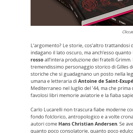
Clicca
L’argomento? Le storie, cos’altro trattandosi di
indagano il lato oscuro, ma anch’esso quanto 
rosso
all’intera produzione dei fratelli Grim
tremendissimo personaggio storico di Gilles de 
storiche che si guadagnano un posto nella legg
umana e letteraria di
Antoine de Saint-Exup
Mediterraneo nel luglio del ’44, ma che prima d
favolosi libri memorie aviatorie e la fiaba sapi
Carlo Lucarelli non trascura fiabe moderne 
fondo folclorico, antropologico e a volte cron
autori come
Hans Christian Andersen
. Se a
quanto poco consolatorie, quanto poco edulcor