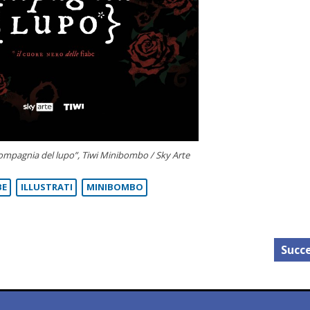
 compagnia del lupo”, Tiwi Minibombo / Sky Arte
BE
ILLUSTRATI
MINIBOMBO
Succe