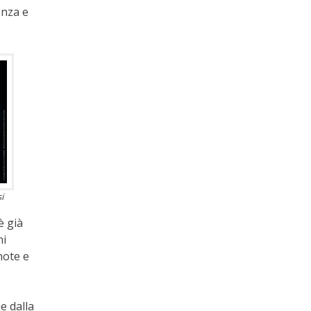
enza e
i
è già
ni
note e
e dalla