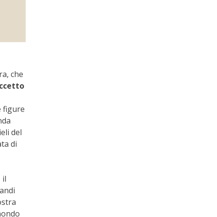
ra, che
ccetto
e figure
nda
eli del
ta di
il
randi
stra
 mondo