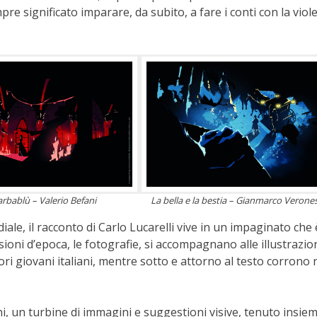
pre significato imparare, da subito, a fare i conti con la viol
rbablù – Valerio Befani
La bella e la bestia – Gianmarco Verones
le, il racconto di Carlo Lucarelli vive in un impaginato che 
cisioni d’epoca, le fotografie, si accompagnano alle illustrazio
atori giovani italiani, mentre sotto e attorno al testo corrono 
i, un turbine di immagini e suggestioni visive, tenuto insiem