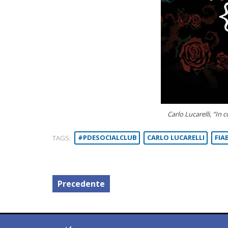
Carlo Lucarelli, “In
TAGS:
#PDESOCIALCLUB
CARLO LUCARELLI
FIA
Precedente