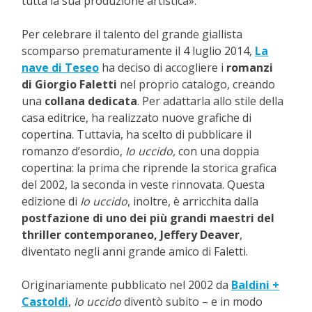
tutta la sua produzione artistica».
Per celebrare il talento del grande giallista
scomparso prematuramente il 4 luglio 2014,
La
nave di Teseo
ha deciso di accogliere i
romanzi
di Giorgio Faletti
nel proprio catalogo, creando
una
collana dedicata
. Per adattarla allo stile della
casa editrice, ha realizzato nuove grafiche di
copertina. Tuttavia, ha scelto di pubblicare il
romanzo d’esordio,
Io uccido,
con una doppia
copertina: la prima che riprende la storica grafica
del 2002, la seconda in veste rinnovata. Questa
edizione di
Io uccido
, inoltre, è arricchita dalla
postfazione di uno dei più grandi maestri del
thriller contemporaneo, Jeffery Deaver
,
diventato negli anni grande amico di Faletti.
Originariamente pubblicato nel 2002 da
Baldini +
Castoldi
,
Io uccido
diventò subito – e in modo