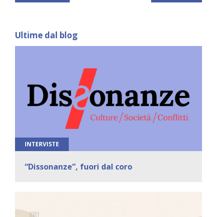
Ultime dal blog
INTERVISTE
“Dissonanze”, fuori dal coro