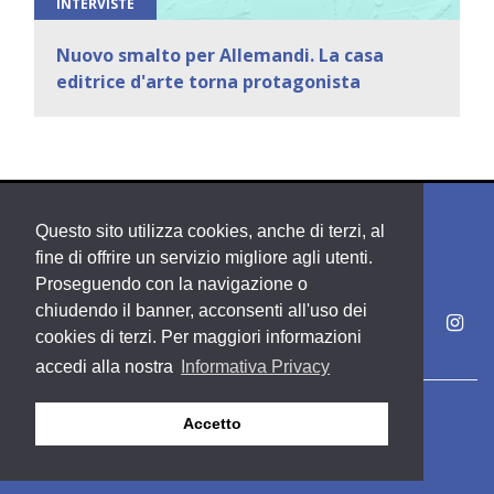
INTERVISTE
Nuovo smalto per Allemandi. La casa
editrice d'arte torna protagonista
Questo sito utilizza cookies, anche di terzi, al
fine di offrire un servizio migliore agli utenti.
Proseguendo con la navigazione o
chiudendo il banner, acconsenti all'uso dei
cookies di terzi. Per maggiori informazioni
accedi alla nostra
Informativa Privacy
Copyright PDE srl società del Gruppo Feltrinelli S. p. A.
Accetto
Area riservata
Privacy & Policy