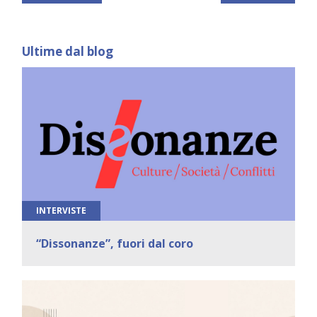
Ultime dal blog
INTERVISTE
“Dissonanze”, fuori dal coro