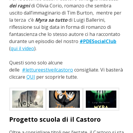
dei ragni
di Olivia Corio, romanzo che sembra
uscito dall’immaginario di Tim Burton
,
mentre per
la terza c’è
Myra sa tutto
di Luigi Ballerini,
riflessione sui big data in forma di romanzo di
fantascienza che lo stesso autore ci ha raccontato
durante un episodio del nostro
#PDESocialClub
(
qui il video
).
Questi sono solo alcune
delle
#lettureestiveilcastoro
consigliate. Vi basterà
cliccare
QUI
per scoprirle tutte.
Progetto scuola di il Castoro
Oltre a consigliare titoli per l’estate, il Castoro si sta