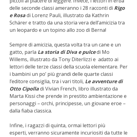
piccoli al piacere di leggere. Invece, i lettori in erba
delle seconde classi ameranno i 28 racconti di
Rigo
e Rosa
di Lorenz Pauli, illustrato da Kathrin
Schärer e tratto da una storia vera dell’amicizia tra
un leopardo e un topino allo zoo di Berna!
Sempre di amicizia, questa volta tra un cane e un
gatto, parla
La storia di Diva e pulce
di Mo
Willems, illustrato da Tony Diterlizzi e adatto ai
lettori delle terze classi della scuola elementare. Per
i bambini un po’ più grandi delle quarte classi
l’editore consiglia, tra i vari titoli,
Le avventure di
Otto Cipolla
di Vivian French, libro illustrato da
Marta Kissi che prende in prestito ambientazione e
personaggi – orchi, principesse, un giovane eroe –
dalla fiaba classica.
Infine, i ragazzi di quinta, ormai lettori più
esperti, verranno sicuramente incuriositi da tutte le