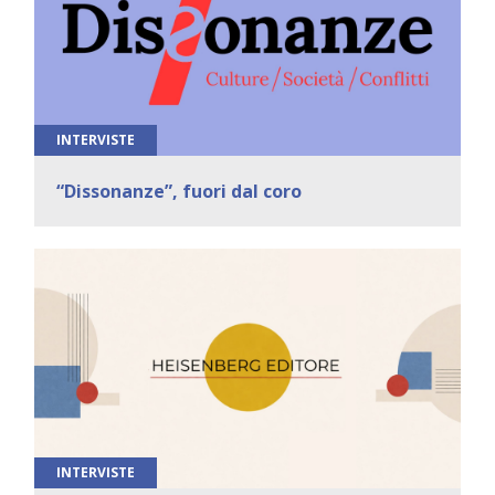
INTERVISTE
“Dissonanze”, fuori dal coro
INTERVISTE