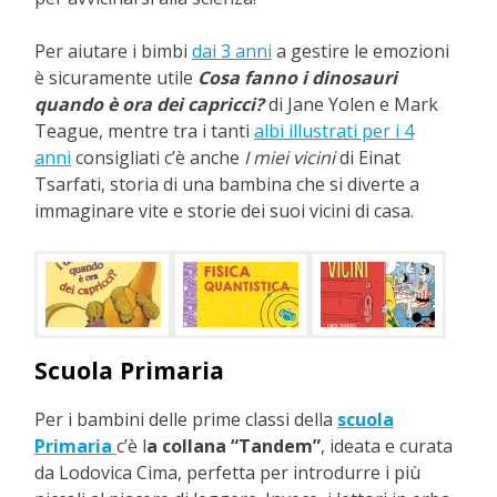
Per aiutare i bimbi
dai 3 anni
a gestire le emozioni
è sicuramente utile
Cosa fanno i dinosauri
quando è ora dei capricci?
di Jane Yolen e Mark
Teague, mentre tra i tanti
albi illustrati per i 4
anni
consigliati c’è anche
I miei vicini
di Einat
Tsarfati, storia di una bambina che si diverte a
immaginare vite e storie dei suoi vicini di casa.
Scuola Primaria
Per i bambini delle prime classi della
scuola
Primaria
c’è l
a collana “Tandem”
, ideata e curata
da Lodovica Cima, perfetta per introdurre i più