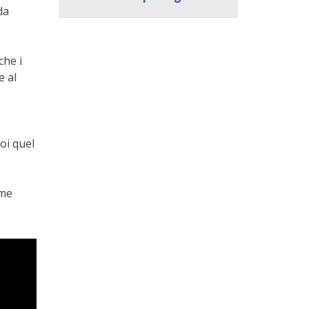
da
che i
e al
oi quel
rme