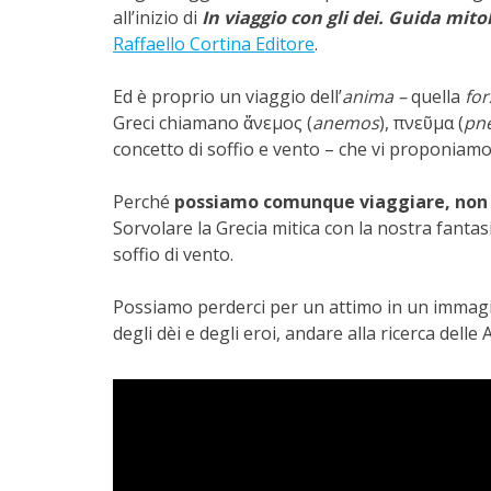
all’inizio di
In viaggio con gli dei. Guida mito
Raffaello Cortina Editore
.
Ed è proprio un viaggio dell’
anima –
quella
for
Greci chiamano ἄνεμος (
anemos
), πνεῦμα (
pn
concetto di soffio e vento – che vi proponiamo
Perché
possiamo comunque viaggiare, non c
Sorvolare la Grecia mitica con la nostra fanta
soffio di vento.
Possiamo perderci per un attimo in un immagin
degli dèi e degli eroi, andare alla ricerca delle