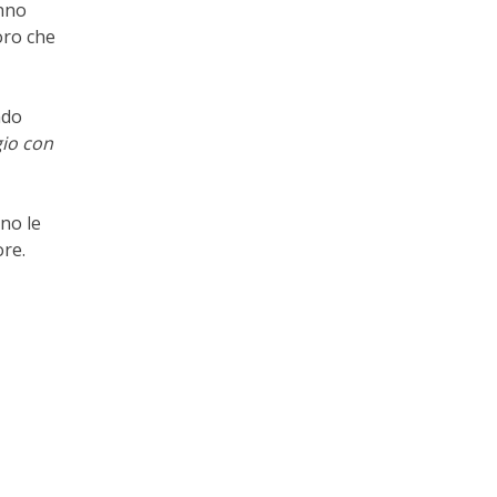
anno
loro che
ndo
gio con
no le
ore.