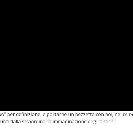
empo” per definizione, e portarne un pezzetto con noi, nel
tem
turiti dalla straordinaria immaginazione degli antichi.