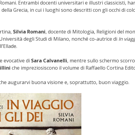
 Romani. Entrambi docenti universitari e illustri classicisti, h
ella Grecia, in cui i luoghi sono descritti con gli occhi di co
rtina,
Silvia Romani
, docente di Mitologia, Religioni del mo
Università degli Studi di Milano, nonché co-autrice di
In viag
l’Ellade.
e evocative di
Sara Calvanelli
, mentre sullo schermo scorro
llini
che impreziosiscono il volume di Raffaello Cortina Edit
che augurarvi buona visione e, soprattutto, buon viaggio.