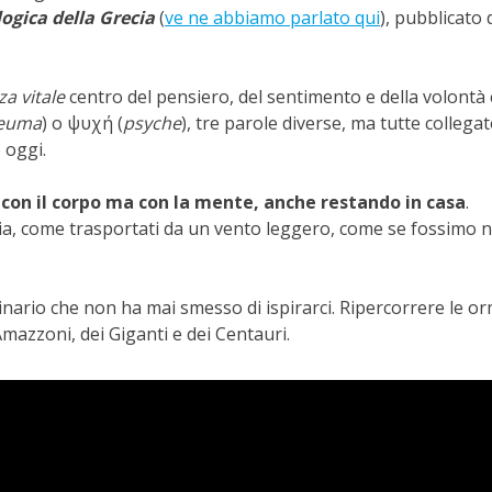
logica della Grecia
(
ve ne abbiamo parlato qui
), pubblicato 
za vitale
centro del pensiero, del sentimento e della volontà 
euma
) o ψυχή (
psyche
), tre parole diverse, ma tutte collegat
 oggi.
on il corpo ma con la mente, anche restando in casa
.
sia, come trasportati da un vento leggero, come se fossimo n
ario che non ha mai smesso di ispirarci. Ripercorrere le o
 Amazzoni, dei Giganti e dei Centauri.