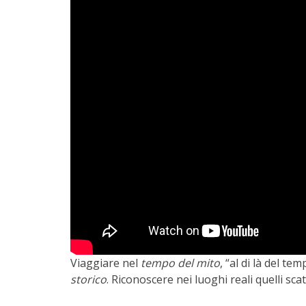
Viaggiare nel
tempo del mito
, “al di là del t
storico
. Riconoscere nei luoghi reali quelli sca