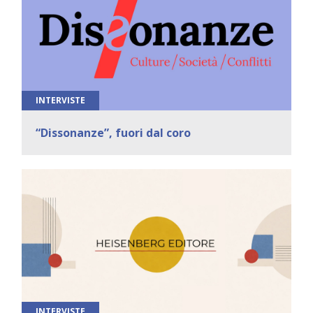
INTERVISTE
“Dissonanze”, fuori dal coro
INTERVISTE