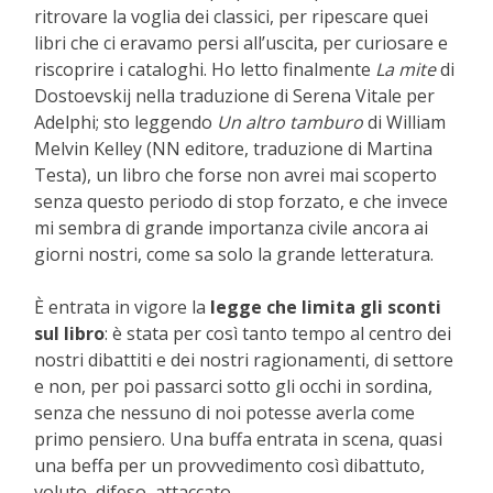
ritrovare la voglia dei classici, per ripescare quei
libri che ci eravamo persi all’uscita, per curiosare e
riscoprire i cataloghi. Ho letto finalmente
La mite
di
Dostoevskij nella traduzione di Serena Vitale per
Adelphi; sto leggendo
Un altro tamburo
di William
Melvin Kelley (NN editore, traduzione di Martina
Testa), un libro che forse non avrei mai scoperto
senza questo periodo di stop forzato, e che invece
mi sembra di grande importanza civile ancora ai
giorni nostri, come sa solo la grande letteratura.
È entrata in vigore la
legge che limita gli sconti
sul libro
: è stata per così tanto tempo al centro dei
nostri dibattiti e dei nostri ragionamenti, di settore
e non, per poi passarci sotto gli occhi in sordina,
senza che nessuno di noi potesse averla come
primo pensiero. Una buffa entrata in scena, quasi
una beffa per un provvedimento così dibattuto,
voluto, difeso, attaccato.