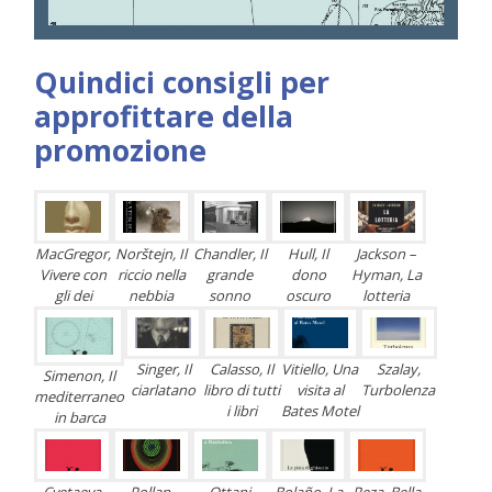
Quindici consigli per
approfittare della
promozione
MacGregor,
Norštejn, Il
Chandler, Il
Hull, Il
Jackson –
Vivere con
riccio nella
grande
dono
Hyman, La
gli dei
nebbia
sonno
oscuro
lotteria
Singer, Il
Calasso, Il
Vitiello, Una
Szalay,
Simenon, Il
ciarlatano
libro di tutti
visita al
Turbolenza
mediterraneo
i libri
Bates Motel
in barca