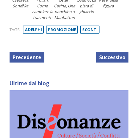
Cvetaeva,
Pollan,
Ottani
Bolaño, La
Reza, Bella
Sonečka
Come
Cavina, Una
pista di
figura
cambiare la
panchina a
ghiaccio
tua mente
Manhattan
TAGS:
ADELPHI
PROMOZIONE
SCONTI
Precedente
Successivo
Ultime dal blog