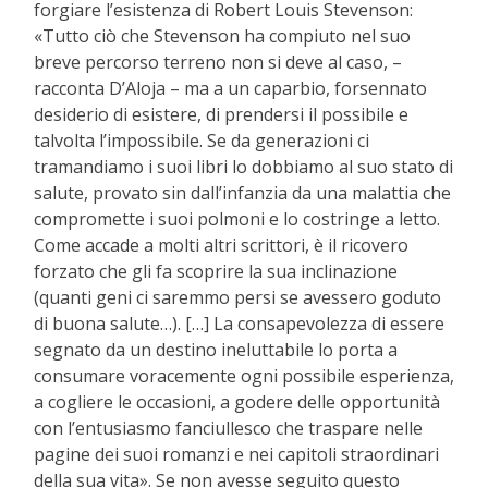
forgiare l’esistenza di Robert Louis Stevenson:
«Tutto ciò che Stevenson ha compiuto nel suo
breve percorso terreno non si deve al caso, –
racconta D’Aloja – ma a un caparbio, forsennato
desiderio di esistere, di prendersi il possibile e
talvolta l’impossibile. Se da generazioni ci
tramandiamo i suoi libri lo dobbiamo al suo stato di
salute, provato sin dall’infanzia da una malattia che
compromette i suoi polmoni e lo costringe a letto.
Come accade a molti altri scrittori, è il ricovero
forzato che gli fa scoprire la sua inclinazione
(quanti geni ci saremmo persi se avessero goduto
di buona salute…). […] La consapevolezza di essere
segnato da un destino ineluttabile lo porta a
consumare voracemente ogni possibile esperienza,
a cogliere le occasioni, a godere delle opportunità
con l’entusiasmo fanciullesco che traspare nelle
pagine dei suoi romanzi e nei capitoli straordinari
della sua vita». Se non avesse seguito questo