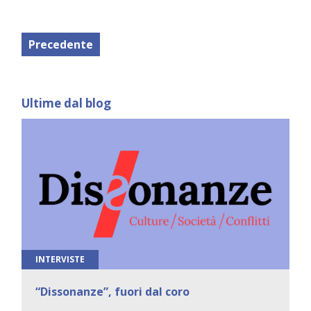
Precedente
Ultime dal blog
INTERVISTE
“Dissonanze”, fuori dal coro