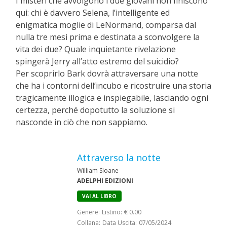
I misteri che avvolgono i due giovani non finiscono
qui: chi è davvero Selena, l’intelligente ed
enigmatica moglie di LeNormand, comparsa dal
nulla tre mesi prima e destinata a sconvolgere la
vita dei due? Quale inquietante rivelazione
spingerà Jerry all’atto estremo del suicidio?
Per scoprirlo Bark dovrà attraversare una notte
che ha i contorni dell’incubo e ricostruire una storia
tragicamente illogica e inspiegabile, lasciando ogni
certezza, perché dopotutto la soluzione si
nasconde in ciò che non sappiamo.
Attraverso la notte
William Sloane
ADELPHI EDIZIONI
VAI AL LIBRO
Genere:
Listino:
€ 0.00
Collana:
Data Uscita:
07/05/2024