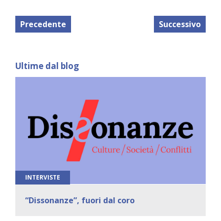
Precedente
Successivo
Ultime dal blog
INTERVISTE
“Dissonanze”, fuori dal coro