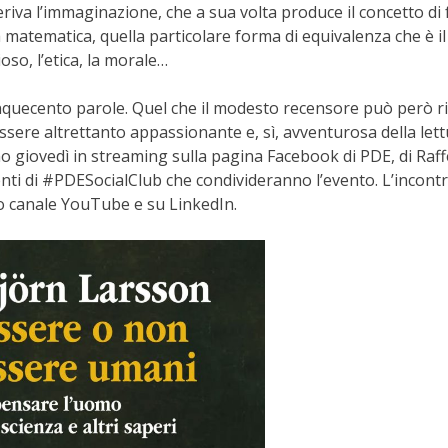
deriva l’immaginazione, che a sua volta produce il concetto di
la matematica, quella particolare forma di equivalenza che è il
ioso, l’etica, la morale…
quecento parole. Quel che il modesto recensore può però r
essere altrettanto appassionante e, sì, avventurosa della lett
 giovedì in streaming sulla pagina Facebook di PDE, di Raff
enti di #PDESocialClub che condivideranno l’evento. L’incontr
ro canale YouTube e su LinkedIn.