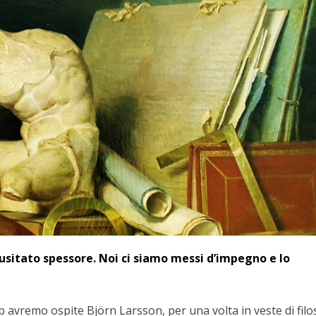
inusitato spessore. Noi ci siamo messi d’impegno e lo
 avremo ospite Björn Larsson, per una volta in veste di filo