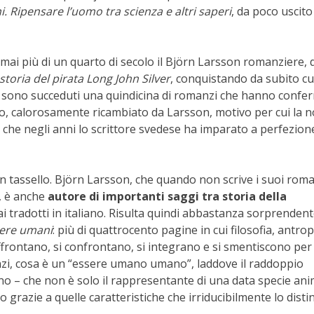
 Ripensare l’uomo tra scienza e altri saperi
, da poco uscito
rmai più di un quarto di secolo il Björn Larsson romanziere, 
storia del pirata Long John Silver
, conquistando da subito cu
ie si sono succeduti una quindicina di romanzi che hanno conf
lico, calorosamente ricambiato da Larsson, motivo per cui la 
o che negli anni lo scrittore svedese ha imparato a perfezion
 tassello. Björn Larsson, che quando non scrive i suoi roma
d, è anche
autore di importanti saggi tra storia della
ai tradotti in italiano. Risulta quindi abbastanza sorprendent
sere umani
: più di quattrocento pagine in cui filosofia, antro
i affrontano, si confrontano, si integrano e si smentiscono per
nzi, cosa è un “essere umano umano”, laddove il raddoppio
no – che non è solo il rappresentante di una data specie ani
razie a quelle caratteristiche che irriducibilmente lo dist