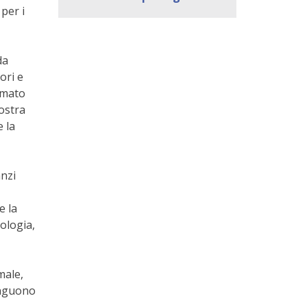
 per i
da
ori e
ermato
nostra
e la
nzi
e la
pologia,
male,
inguono