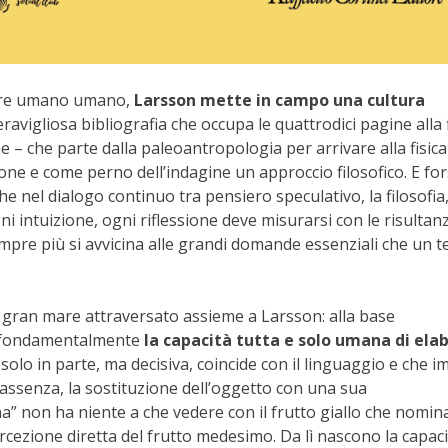
essere umano umano,
Larsson mette in campo una cultura
avigliosa bibliografia che occupa le quattrodici pagine alla 
 – che parte dalla paleoantropologia per arrivare alla fisica
ione e come perno dell’indagine un approccio filosofico. E fo
 nel dialogo continuo tra pensiero speculativo, la filosofia, 
gni intuizione, ogni riflessione deve misurarsi con le risultanz
pre più si avvicina alle grandi domande essenziali che un 
 gran mare attraversato assieme a Larsson: alla base
’è fondamentalmente
la capacità tutta e solo umana di ela
 solo in parte, ma decisiva, coincide con il linguaggio e che i
assenza, la sostituzione dell’oggetto con una sua
a” non ha niente a che vedere con il frutto giallo che nomin
ercezione diretta del frutto medesimo. Da lì nascono la capaci