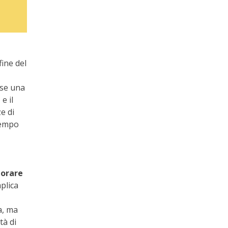
fine del
rse una
e il
e di
tempo
borare
mplica
a, ma
tà di