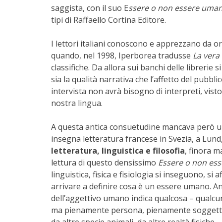
saggista, con il suo E
ssere o non essere umani.
tipi di Raffaello Cortina Editore.
I lettori italiani conoscono e apprezzano da o
quando, nel 1998, Iperborea tradusse
La vera 
classifiche. Da allora sui banchi delle librer
sia la qualità narrativa che l’affetto del pubb
intervista non avrà bisogno di interpreti, vist
nostra lingua.
A questa antica consuetudine mancava però un
insegna letteratura francese in Svezia, a Lun
letteratura, linguistica e filosofia
, finora m
lettura di questo densissimo
Essere o non es
linguistica, fisica e fisiologia si inseguono, s
arrivare a definire cosa è un essere umano. A
dell’aggettivo umano indica qualcosa – qualcu
ma pienamente persona, pienamente soggetto g