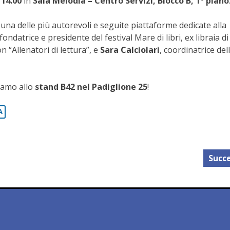
e
14.00
in
Sala Melodia – Centro Servizi, Blocco B, 1° piano
, una delle più autorevoli e seguite piattaforme dedicate alla
 fondatrice e presidente del festival Mare di libri, ex libraia di
n “Allenatori di lettura”, e
Sara Calciolari
, coordinatrice del
tiamo allo
stand B42 nel Padiglione 25
!
A
Succe