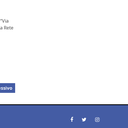
.
 “Via
la Rete
ssivo