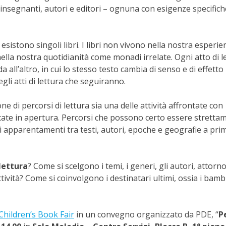
e insegnanti, autori e editori – ognuna con esigenze specific
sistono singoli libri. I libri non vivono nella nostra esperie
ella nostra quotidianità come monadi irrelate. Ogni atto di l
 all’altro, in cui lo stesso testo cambia di senso e di effetto
egli atti di lettura che seguiranno.
e di percorsi di lettura sia una delle attività affrontate con
cate in apertura. Percorsi che possono certo essere stretta
 apparentamenti tra testi, autori, epoche e geografie a prim
lettura
? Come si scelgono i temi, i generi, gli autori, attorno
ttività? Come si coinvolgono i destinatari ultimi, ossia i bambi
hildren’s Book Fair
in un convegno organizzato da PDE, “
P