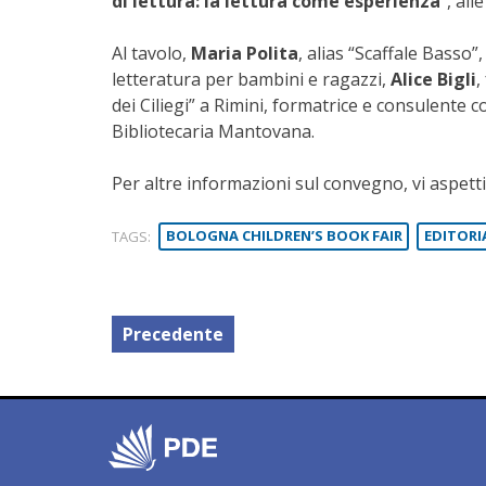
di lettura: la lettura come esperienza
”, all
Al tavolo,
Maria Polita
, alias “Scaffale Basso”
letteratura per bambini e ragazzi,
Alice Bigli
,
dei Ciliegi” a Rimini, formatrice e consulente co
Bibliotecaria Mantovana.
Per altre informazioni sul convegno, vi aspet
TAGS:
BOLOGNA CHILDREN’S BOOK FAIR
EDITORI
Precedente