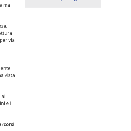
he ma
nza,
ettura
 per via
mente
a vista
 ai
ni e i
ercorsi