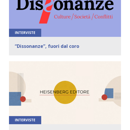
INTERVISTE
“Dissonanze”, fuori dal coro
INTERVISTE