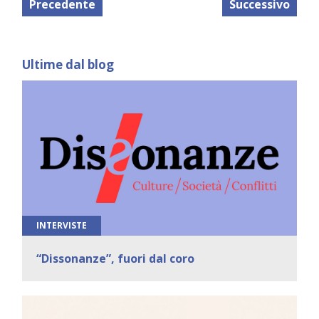
Precedente
Successivo
Ultime dal blog
INTERVISTE
“Dissonanze”, fuori dal coro