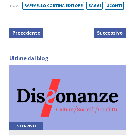
TAGS:
RAFFAELLO CORTINA EDITORE
SAGGI
SCONTI
Precedente
Successivo
Ultime dal blog
INTERVISTE