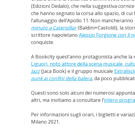
(Edizioni Dedalo), che nella suggestiva cornic
che hanno segnato la corsa allo spazio, di cui le
l’allunaggio dell’Apollo 11. Non mancherann
minuto a Caterpillar
(Baldini+Castoldi), la stor
scrittore napoletano
Alessio Forgione con
Il 
conquiste.
A Bookcity quest’anno protagonista anche la m
Liguori, noto attore della scena musicale, cult
Jazz
(Jaca Book) e il gruppo musicale
Extralisc
punk ai confini della balera
, da poco pubblica
Questi sono solo alcuni dei numerosi appuntam
altri, ma invitiamo a consultare l’
intero progr
Per informazioni sugli orari, i biglietti e var
Milano 2021.