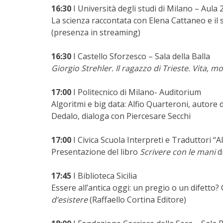
16:30
I Università degli studi di Milano – Aula 
La scienza raccontata con Elena Cattaneo e il
(presenza in streaming)
16:30
I Castello Sforzesco – Sala della Balla
Giorgio Strehler. Il ragazzo di Trieste. Vita, m
17:00
I Politecnico di Milano- Auditorium
Algoritmi e big data: Alfio Quarteroni, autore 
Dedalo, dialoga con Piercesare Secchi
17:00
I Civica Scuola Interpreti e Traduttori “A
Presentazione del libro
Scrivere con le mani
di
17:45
I Biblioteca Sicilia
Essere all’antica oggi: un pregio o un difetto
d’esistere
(Raffaello Cortina Editore)