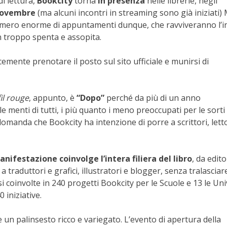
di lettura,
Bookcity
torna
in presenza
nelle librerie, negli
 novembre
(ma alcuni incontri in streaming sono già iniziati)
umero enorme di appuntamenti dunque, che ravviveranno l’i
in troppo spenta e assopita.
emente prenotare il posto sul sito ufficiale e munirsi di
 fil rouge
, appunto, è
“Dopo”
perché da più di un anno
e menti di tutti, i più quanto i meno preoccupati per le sorti e
omanda che Bookcity ha intenzione di porre a scrittori, letto
anifestazione coinvolge
l’intera filiera del libro
, da edito
i a traduttori e grafici, illustratori e blogger, senza tralasciar
ssi coinvolte in 240 progetti Bookcity per le Scuole e 13 le Uni
 iniziative.
un palinsesto ricco e variegato. L’evento di apertura della