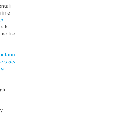
entali
rin e
er
 e lo
menti e
aetano
ria del
ria
gli
ty