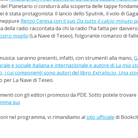
e del Planetario ci condurrà alla scoperta delle tappe fondam
i è stata protagonista: il lancio dello Sputnik, il volo di Gaga
o neppure
Renzo Ceresa con il suo
Da tutto il calcio minuto p
ia della radio raccontata da chi la radio l’ha fatta per davvero
nostro meglio
(La Nave di Teseo), folgorante romanzo di falli
usica: saranno presenti, infatti, con strumenti alla mano,
G
urale e sociale italiana e internazionale e autore di
La mia sto
io, i cui componenti sono autori del libro
Extraliscio. Una sto
to per La Nave di Teseo.
enti con gli editori promossi da PDE. Sotto potete trovare 
amma qui
.
iazioni nel programma, vi rimandiamo al
sito ufficiale
di Bookci