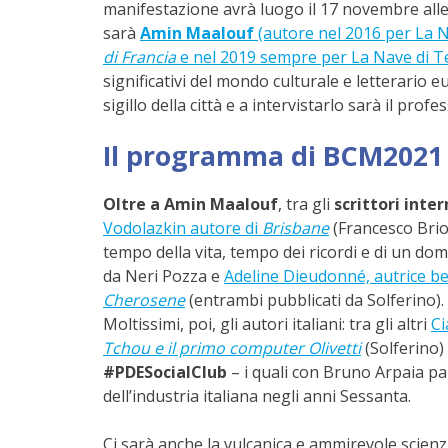
manifestazione avrà luogo il 17 novembre alle
sarà
Amin Maalouf
(autore nel 2016 per La 
di Francia
e nel 2019 sempre per La Nave di 
significativi del mondo culturale e letterario 
sigillo della città e a intervistarlo sarà il pro
Il programma di BCM2021
Oltre a Amin Maalouf
, tra gli
scrittori inte
Vodolazkin autore di
Brisbane
(Francesco Brios
tempo della vita, tempo dei ricordi e di un dom
da Neri Pozza e
Adeline Dieudonné, autrice be
Cherosene
(entrambi pubblicati da Solferino).
Moltissimi, poi, gli autori italiani: tra gli altri
Ci
Tchou e il primo computer Olivetti
(Solferino)
#PDESocialClub
– i quali con Bruno Arpaia pa
dell’industria italiana negli anni Sessanta.
Ci sarà anche la vulcanica e ammirevole scien