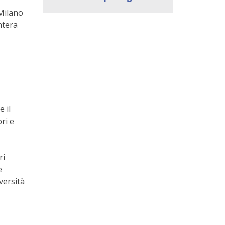
 Milano
ntera
 il
ri e
ri
e
versità