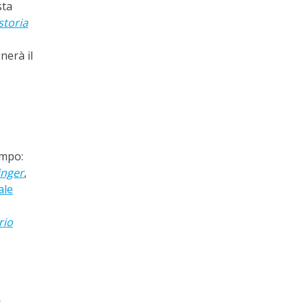
sta
storia
nerà il
empo:
inger
,
ale
rio