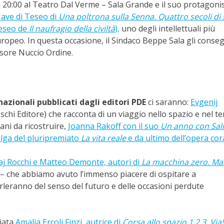
 20:00 al Teatro Dal Verme – Sala Grande e il suo protagoni
Nave di Teseo di
Una poltrona sulla Senna. Quattro secoli di 
Teseo de
Il naufragio della civiltà
),
uno degli intellettuali più
europeo. In questa occasione, il Sindaco Beppe Sala gli conseg
fessore Nuccio Ordine.
rnazionali pubblicati dagli editori PDE
ci saranno:
Evgenij
chi Editore) che racconta di un viaggio nello spazio e nel t
ani da ricostruire,
Joanna Rakoff con il suo
Un anno con Sal
lga del pluripremiato
La vita reale
e da ultimo dell’opera cor
aj Rocchi e Matteo Demonte, autori di
La macchina zero. Ma
 – che abbiamo avuto l’immenso piacere di ospitare a
rleranno del senso del futuro e delle occasioni perdute
ziata
Amalia Ercoli Finzi, autrice di
Corsa allo spazio 1,2,3..Via!