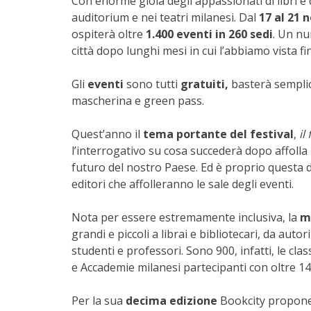
Con enorme gioia degli appassionati di libri e 
auditorium e nei teatri milanesi. Dal
17 al 21
ospiterà oltre
1.400 eventi in 260 sedi
. Un n
città dopo lunghi mesi in cui l’abbiamo vista f
Gli
eventi
sono tutti
gratuiti,
basterà semplic
mascherina e green pass.
Quest’anno il
tema portante
del festival
,
il
l’interrogativo su cosa succederà dopo affolla l
futuro del nostro Paese. Ed è proprio questa d
editori che affolleranno le sale degli eventi.
Nota per essere estremamente inclusiva, la
m
grandi e piccoli a librai e bibliotecari, da autor
studenti e professori. Sono 900, infatti, le cla
e Accademie milanesi partecipanti con oltre 140
Per la sua
decima edizione
Bookcity propone 