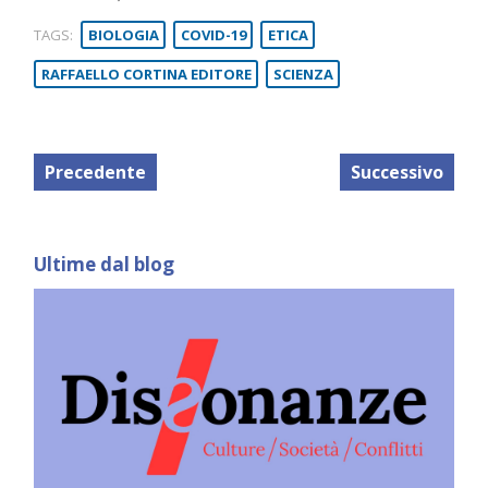
TAGS:
BIOLOGIA
COVID-19
ETICA
RAFFAELLO CORTINA EDITORE
SCIENZA
Precedente
Successivo
Ultime dal blog