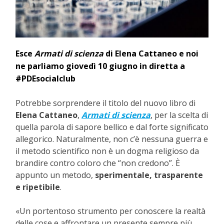
Esce
Armati di scienza
di Elena Cattaneo e noi
ne parliamo giovedì 10 giugno in diretta a
#PDEsocialclub
Potrebbe sorprendere il titolo del nuovo libro di
Elena Cattaneo
,
Armati di scienza
, per la scelta di
quella parola di sapore bellico e dal forte significato
allegorico. Naturalmente, non c’è nessuna guerra e
il metodo scientifico non è un dogma religioso da
brandire contro coloro che “non credono”. È
appunto un metodo,
sperimentale, trasparente
e ripetibile
.
«Un portentoso strumento per conoscere la realtà
delle cose e affrontare un presente sempre più