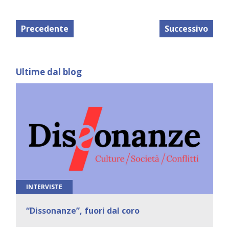
Precedente
Successivo
Ultime dal blog
INTERVISTE
“Dissonanze”, fuori dal coro