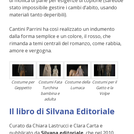
di mollica di pane per esigenze di copione (sarebbe
stato impossibile gestire i cambi d’abito, usando
materiali tanto deperibili).
Cantini Parrini ha così realizzato un indumento
dalla forma semplice e un colore, il rosso, che
rimanda a temi centrali del romanzo, come rab
bia,
amore e vergogna.
Costume per
Costumi Fata
Costume della
Costumi per il
Geppetto
Turchina
Lumaca
Gatto e la
bambina e
Volpe
adulta
Il libro di Silvana Editoriale
Curato da Chiara Lastrucci e Clara Carta e
pubblicato da
Silvana editoriale
, che nel 2010