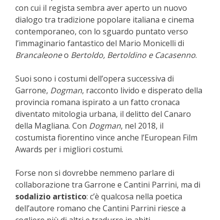
con cui il regista sembra aver aperto un nuovo
dialogo tra tradizione popolare italiana e cinema
contemporaneo, con lo sguardo puntato verso
l’immaginario fantastico del Mario Monicelli di
Brancaleone
o
Bertoldo, Bertoldino e Cacasenno
.
Suoi sono i costumi dell’opera successiva di
Garrone,
Dogman
, racconto livido e disperato della
provincia romana ispirato a un fatto cronaca
diventato mitologia urbana, il delitto del Canaro
della Magliana. Con
Dogman
, nel 2018, il
costumista fiorentino vince anche l’European Film
Awards per i migliori costumi.
Forse non si dovrebbe nemmeno parlare di
collaborazione tra Garrone e Cantini Parrini, ma di
sodalizio artistico
: c’è qualcosa nella poetica
dell’autore romano che Cantini Parrini riesce a
cogliere più di altri e tradurre in abiti.