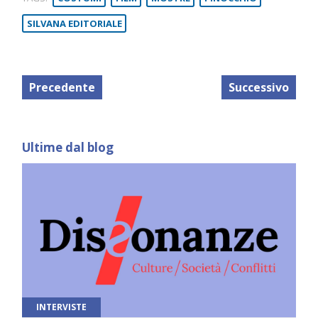
SILVANA EDITORIALE
Precedente
Successivo
Ultime dal blog
INTERVISTE