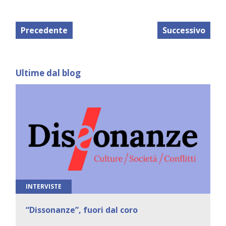
Precedente
Successivo
Ultime dal blog
INTERVISTE
“Dissonanze”, fuori dal coro