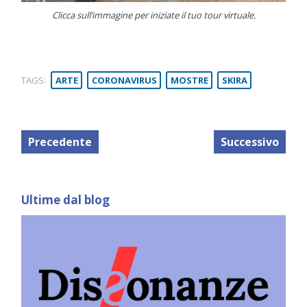
Clicca sull’immagine per iniziate il tuo tour virtuale.
TAGS:
ARTE
CORONAVIRUS
MOSTRE
SKIRA
Precedente
Successivo
Ultime dal blog