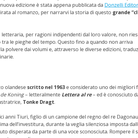
ui nuova edizione è stata appena pubblicata da
Donzelli Edito
irata al romanzo, per narrarvi la storia di questo
grande “cl
letteraria, per ragioni indipendenti dal loro valore, non rie
no tra le pieghe del tempo. Questo fino a quando non arriva
 la polvere dai volumi e, attraverso le diverse edizioni, traduz
inarie.
nzo olandese
scritto nel 1963
e considerato
uno dei migliori 
 de Koning
– letteralmente
Lettera al re
– ed è conosciuto da 
ustratrice,
Tonke Dragt
.
ci anni Tiuri, figlio di un campione del regno del re Dagonau
ma dell’investitura, durante la veglia silenziosa imposta dal
’aiuto disperata da parte di una voce sconosciuta. Rompere il s