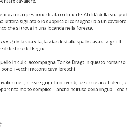
ventare cavaliere.
mbra una questione di vita o di morte. Al di là della sua port
lettera sigillata e lo supplica di consegnarla a un cavaliere
o che si trova in una locanda nella foresta.
a
quest
della sua vita, lasciandosi alle spalle casa e sogni. Il
 il destino del Regno.
 quello in cui ci accompagna Tonke Dragt in questo romanzo 
sono i vecchi racconti cavallereschi.
avalieri neri, rossi e grigi, fiumi verdi, azzurri e arcobaleno, 
pparenza molto semplice – anche nell’uso della lingua – che 