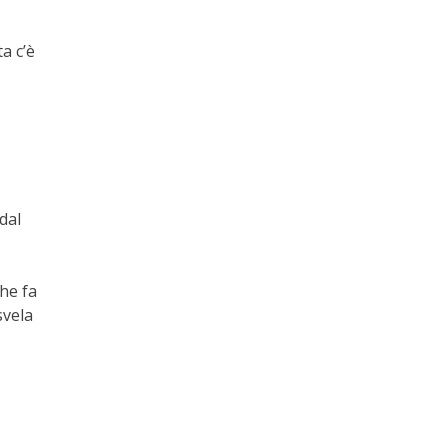
a c’è
dal
che fa
svela