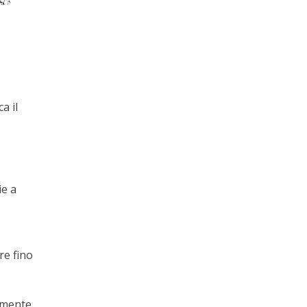
a il
ie a
re fino
ilmente