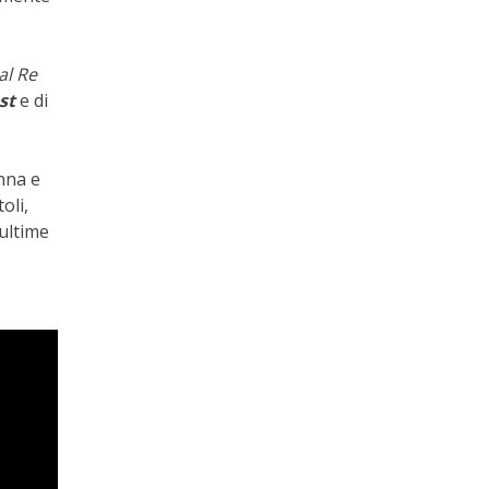
al Re
st
e di
anna e
oli,
 ultime