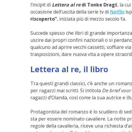
l’incipit di
Lettera al re
di Tonke Dragt
, la c
occasione dell’uscita della serie tv di
Netflix
isp
riscoperto”
, iniziata più di mezzo secolo fa.
Succede spesso che libri di grande importanza 
uscire dai propri confini nazionali o si perda
qualcuno ad aprire vecchi cassetti, soffiare via
trasposizioni, dare nuova vita a opere straord
Lettera al re, il libro
Tra questi grandi classici, c’è anche un roma
per ragazzi mai scritti. Si intitola
De brief voor
ragazzi d’Olanda, così come la sua autrice e ill
Protagonista del romanzo è lo scudiero di sedi
sta per essere nominato cavaliere. La notte pri
regole della cavalleria, riceve una richiesta d