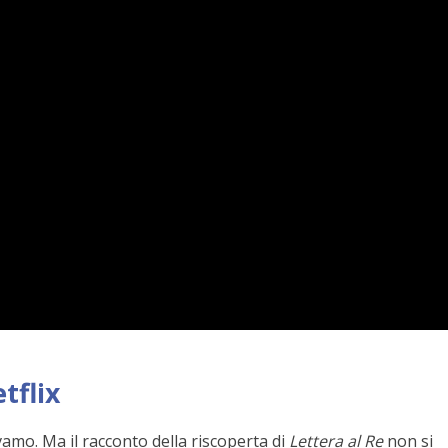
etflix
evamo. Ma il racconto della riscoperta di
Lettera al Re
non si