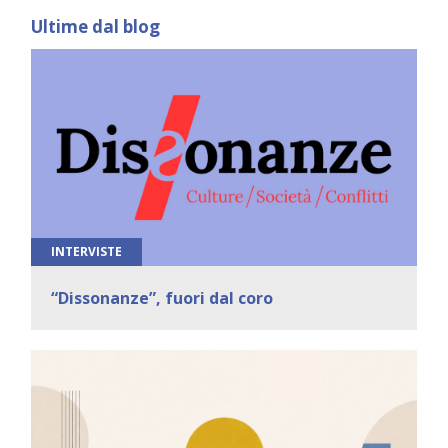
Ultime dal blog
INTERVISTE
“Dissonanze”, fuori dal coro