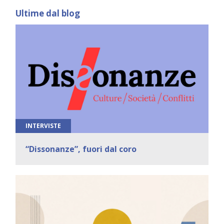
Ultime dal blog
INTERVISTE
“Dissonanze”, fuori dal coro