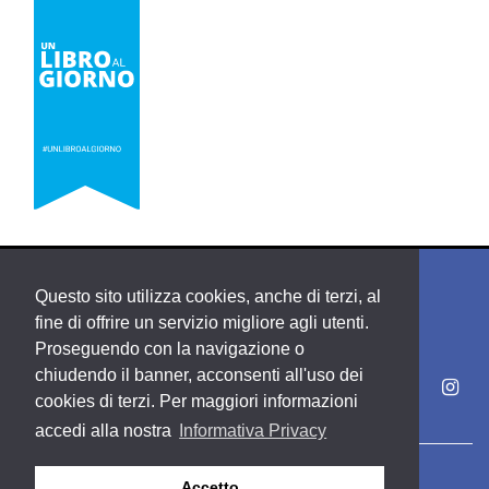
Questo sito utilizza cookies, anche di terzi, al
fine di offrire un servizio migliore agli utenti.
Proseguendo con la navigazione o
chiudendo il banner, acconsenti all'uso dei
cookies di terzi. Per maggiori informazioni
accedi alla nostra
Informativa Privacy
Copyright PDE srl società del Gruppo Feltrinelli S. p. A.
Accetto