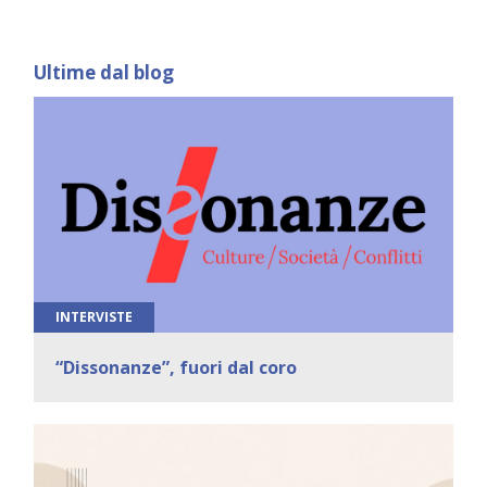
Ultime dal blog
INTERVISTE
“Dissonanze”, fuori dal coro