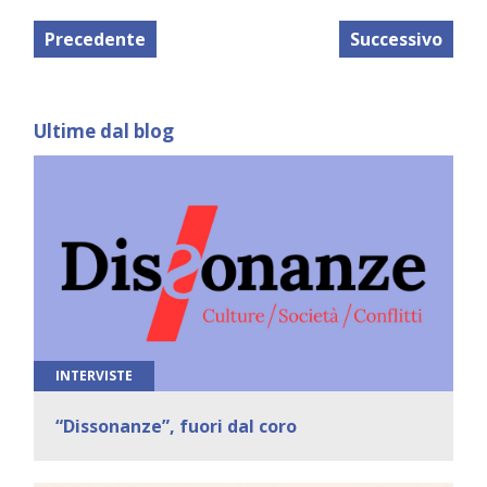
Precedente
Successivo
Ultime dal blog
INTERVISTE
“Dissonanze”, fuori dal coro