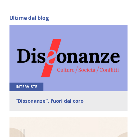
Ultime dal blog
INTERVISTE
“Dissonanze”, fuori dal coro