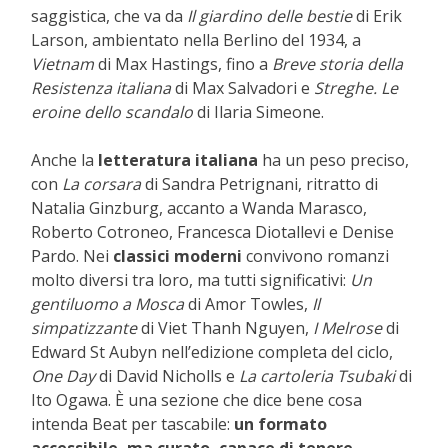
saggistica, che va da
Il giardino delle bestie
di Erik
Larson, ambientato nella Berlino del 1934, a
Vietnam
di Max Hastings, fino a
Breve storia della
Resistenza italiana
di Max Salvadori e
Streghe. Le
eroine dello scandalo
di Ilaria Simeone.
Anche la
letteratura italiana
ha un peso preciso,
con
La corsara
di Sandra Petrignani, ritratto di
Natalia Ginzburg, accanto a Wanda Marasco,
Roberto Cotroneo, Francesca Diotallevi e Denise
Pardo. Nei
classici moderni
convivono romanzi
molto diversi tra loro, ma tutti significativi:
Un
gentiluomo a Mosca
di Amor Towles,
Il
simpatizzante
di Viet Thanh Nguyen,
I Melrose
di
Edward St Aubyn nell’edizione completa del ciclo,
One Day
di David Nicholls e
La cartoleria Tsubaki
di
Ito Ogawa. È una sezione che dice bene cosa
intenda Beat per tascabile:
un formato