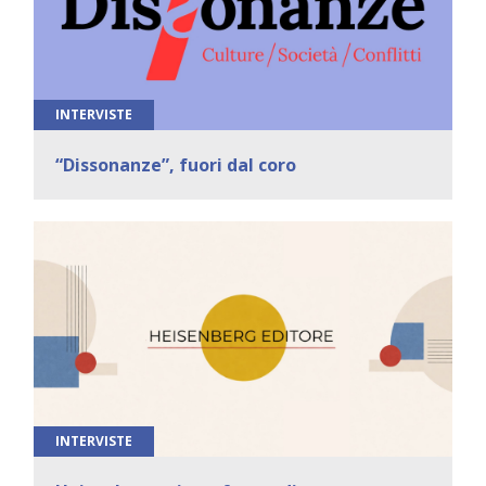
INTERVISTE
“Dissonanze”, fuori dal coro
INTERVISTE