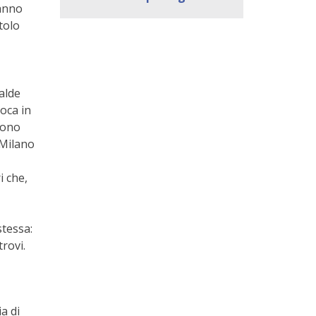
hanno
itolo
alde
poca in
sono
 Milano
i che,
stessa:
trovi.
a di