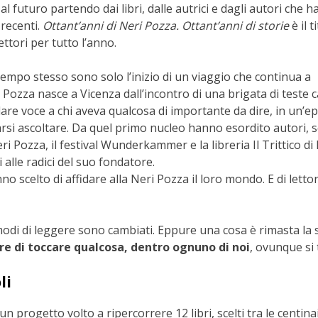
l futuro partendo dai libri, dalle autrici e dagli autori che 
 recenti.
Ottant’anni di Neri Pozza. Ottant’anni di storie
è il t
ttori per tutto l’anno.
tempo stesso sono solo l’inizio di un viaggio che continua a
 Pozza nasce a Vicenza dall’incontro di una brigata di teste c
 dare voce a chi aveva qualcosa di importante da dire, in un’e
farsi ascoltare. Da quel primo nucleo hanno esordito autori, 
ri Pozza, il festival Wunderkammer e la libreria Il Trittico di
 alle radici del suo fondatore.
nno scelto di affidare alla Neri Pozza il loro mondo. E di lettor
o i modi di leggere sono cambiati. Eppure una cosa è rimasta la 
ere di toccare qualcosa, dentro ognuno di noi
, ovunque si 
li
n progetto volto a ripercorrere 12 libri, scelti tra le centinai