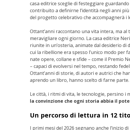
casa editrice sceglie di festeggiare guardando a
contribuito a definirne l’identità negli anni più
del progetto celebrativo che accompagnerà i le
Ottant’anni raccontano una vita intera, ma al 
meravigliare ogni giorno. La casa editrice Neri
riunite in un’osteria, animate dal desiderio di
cui la ribellione era spesso l’unico modo per 
nate opere, collane e sfide – come il Premio Ne
– capaci di evolversi nel tempo, restando fedeli
Ottant’anni di storie, di autori e autrici che ha
aprendo un libro, hanno scelto di farne parte.
Le città, i ritmi di vita, le tecnologie, persin
la convinzione che ogni storia abbia il pot
Un percorso di lettura in 12 tito
I primi mesi del 2026 segnano anche l’inizio di u