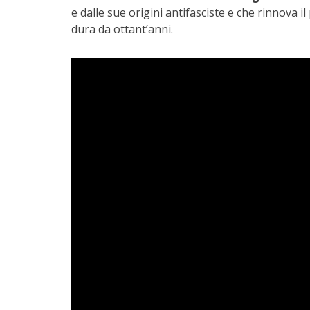
e dalle sue origini antifasciste e che rinnova i
dura da ottant’anni.