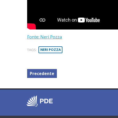
Fonte: Neri Pozza
TAGS:
NERI POZZA
Precedente