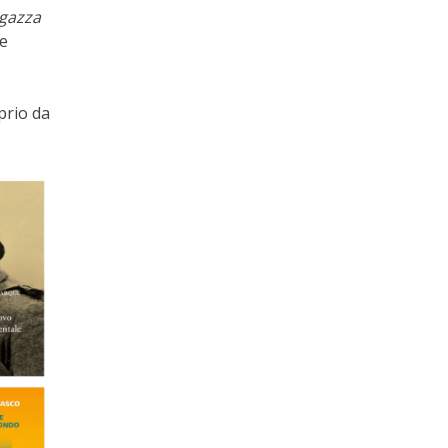
agazza
 e
,
prio da