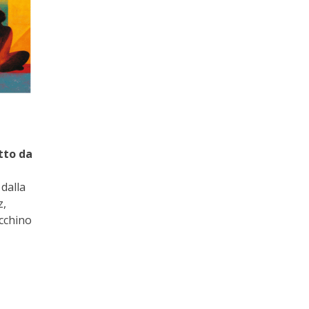
tto da
 dalla
z,
ecchino