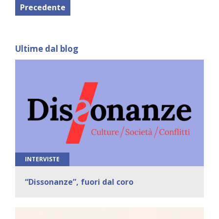
Precedente
Ultime dal blog
INTERVISTE
“Dissonanze”, fuori dal coro